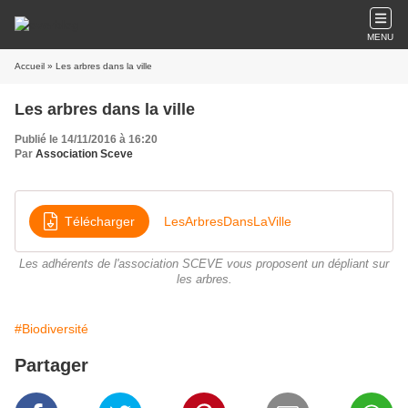
MENU
Accueil
» Les arbres dans la ville
Les arbres dans la ville
Publié le 14/11/2016 à 16:20
Par
Association Sceve
Télécharger
LesArbresDansLaVille
Les adhérents de l'association SCEVE vous proposent un dépliant sur
les arbres.
#Biodiversité
Partager