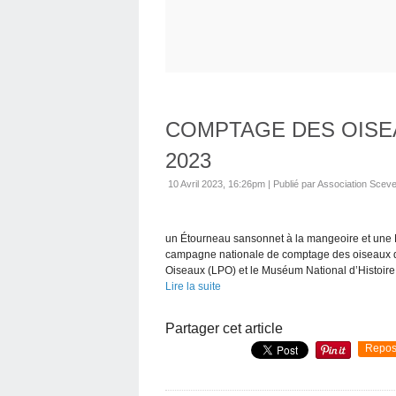
COMPTAGE DES OISEA
2023
10 Avril 2023, 16:26pm
|
Publié par Association Scev
un Étourneau sansonnet à la mangeoire et une 
campagne nationale de comptage des oiseaux des
Oiseaux (LPO) et le Muséum National d’Histoire 
Lire la suite
Partager cet article
Repos