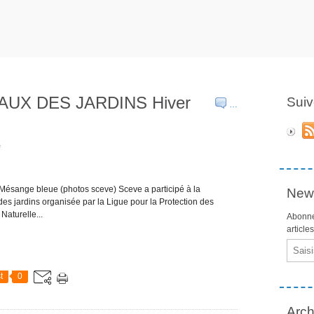
UX DES JARDINS Hiver
Suiv
…
e
Mésange bleue (photos sceve) Sceve a participé à la
News
 jardins organisée par la Ligue pour la Protection des
Naturelle...
Abonne
article
Email
t
0
Arch