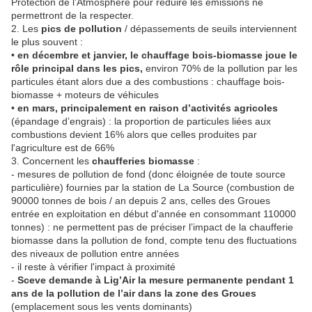
Protection de l’Atmosphère pour réduire les émissions ne
permettront de la respecter.
2. Les
pics de pollution
/ dépassements de seuils interviennent
le plus souvent :
•
en décembre et janvier, le chauffage bois-biomasse joue le
rôle principal dans les pics,
environ 70% de la pollution par les
particules étant alors due a des combustions : chauffage bois-
biomasse + moteurs de véhicules
•
en mars, principalement en raison d’activités agricoles
(épandage d’engrais) : la proportion de particules liées aux
combustions devient 16% alors que celles produites par
l'agriculture est de 66%
3. Concernent les
chaufferies biomasse
:
- mesures de pollution de fond (donc éloignée de toute source
particulière) fournies par la station de La Source (combustion de
90000 tonnes de bois / an depuis 2 ans, celles des Groues
entrée en exploitation en début d'année en consommant 110000
tonnes) : ne permettent pas de préciser l’impact de la chaufferie
biomasse dans la pollution de fond, compte tenu des fluctuations
des niveaux de pollution entre années
- il reste à vérifier l'impact à proximité
-
Sceve demande à Lig’Air la mesure permanente pendant 1
ans de la pollution de l’air dans la zone des Groues
(emplacement sous les vents dominants)