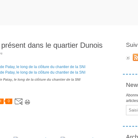
 présent dans le quartier Dunois
Suiv
ve
de Patay, le long de la clôture du chantier de la SNI
News
Abonne
article
t
0
Email
Arch