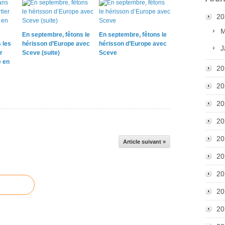
20
M
En septembre, fêtons le
En septembre, fêtons le
 les
hérisson d’Europe avec
hérisson d’Europe avec
J
r
Sceve (suite)
Sceve
e en
20
20
20
20
20
Article suivant »
20
20
20
20