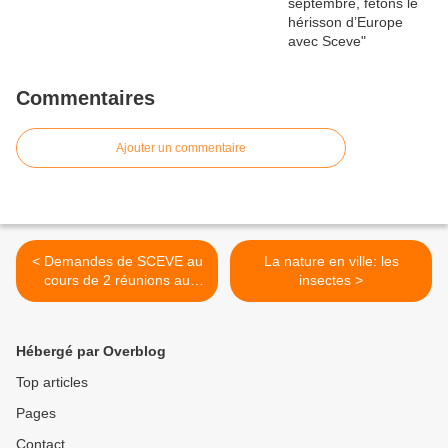
Commentaires
Ajouter un commentaire
< Demandes de SCEVE au
La nature en ville: les
cours de 2 réunions au
insectes >
début de l’Etude globale sur
la circulation d’Orléans
(actuelle et future), lancée
Hébergé par Overblog
en 2013
Top articles
Pages
Contact