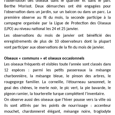
l’observation des oiseaux dans le quartier et dans le parc
Berthe Morisot. Deux démarches ont été engagées pour
l’observation dans un jardin, sur un balcon ou dans un parc. La
première observe au fil du mois, la seconde participe à la
campagne organisée par la Ligue de Protection des Oiseaux
(LPO) au niveau national les 24 et 25 janvier.
Les observations du mois de janvier ont bénéficié des
enregistrements de plus de 10 observateurs dont la plupart
vont participer aux observations de la fin du mois de janvier.
Oiseaux « communs » et oiseaux occasionnels
Les oiseaux fréquents et visibles toute l’année sont classés dans
12 espèces : parmi les petits passereaux la mésange
charbonnière, la mésange bleue, le pinson des arbres, le
rougegorge familier. La corneille, l’étourneau sansonnet, le
geai des chênes, le merle noir, le pic vert, la pie bavarde, le
pigeon ramier, la tourterelle turque complètent l’inventaire.
On observe aussi des oiseaux que l’hiver pousse vers la ville où
ils sont attirés par les points de nourrissage : accenteur
mouchet, chardonneret élégant, mésange noire, troglodyte